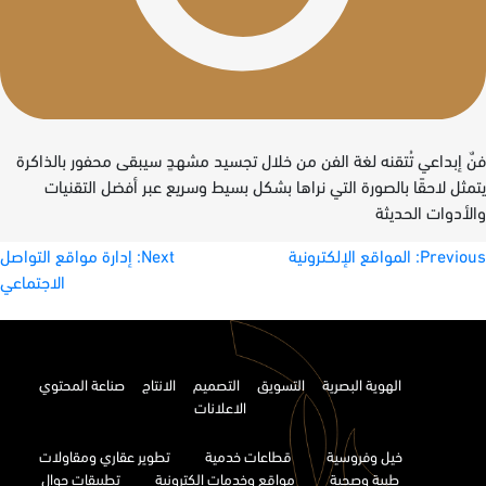
فنٌ إبداعي تُتقنه لغة الفن من خلال تجسيد مشهدٍ سيبقى محفور بالذاكرة
يتمثل لاحقًا بالصورة التي نراها بشكل بسيط وسريع عبر أفضل التقنيات
والأدوات الحديثة
صفّح
Previous:
المواقع الإلكترونية
Next:
إدارة مواقع التواصل
الاجتماعي
لمقالات
الهوية البصرية
التسويق
التصميم
الانتاج
صناعة المحتوي
الاعلانات
خيل وفروسية
قطاعات خدمية
تطوير عقاري ومقاولات
طبية وصحية
مواقع وخدمات الكترونية
تطبيقات جوال